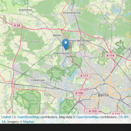
Leaflet
| ©
OpenStreetMap
contributors, Map data ©
OpenStreetMap
contributors,
CC-BY-
SA
, Imagery ©
Mapbox