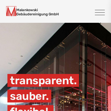
Malankowski
Gebäudereinigung GmbH
Nav
üb
transparent.
sauber.