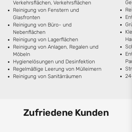
Ge
Verkehrsflächen, Verkehrsflächen
Re
Reinigung von Fenstern und
En
Glasfronten
Gr
Reinigung von Büro- und
Kl
Nebenflächen
Ha
Reinigung von Lagerflächen
Sc
Reinigung von Anlagen, Regalen und
En
Möbeln
Pa
Hygienelösungen und Desinfektion
St
Regelmäßige Leerung von Mülleimern
24
Reinigung von Sanitärräumen
Zufriedene Kunden